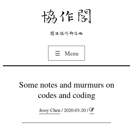
協作閣
開源協作部落格
☰
Menu
Some notes and murmurs on
codes and coding
Jessy Chen
/ 2020-03-20 /