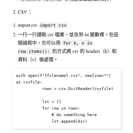
CSV：
import csv
import csv
一行一行讀取 csv 檔案，並存到 lst 變數裡。在這
個過程中，也可以用
for k, v in
的方式將 csv 的 headers（k）和
row.items():
資料（v）做處理。
with open(f"{filename}.csv", newline="") 
as csvfile:

           rows = csv.DictReader(csvfile)

           lst = []

           for row in rows:

               # do something here

               lst.append(dic)