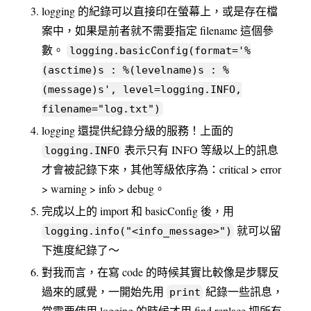
logging 的紀錄可以直接印在螢幕上，或是存在檔
案中，如果是前者就不需要指定 filename 這個參
數。
logging.basicConfig(format='%
(asctime)s : %(levelname)s : %
(message)s', level=logging.INFO,
filename="log.txt")
logging 還提供紀錄分級的服務！上面的
表示只有 INFO 等級以上的訊息
logging.INFO
才會被記錄下來，其他等級依序為：critical > error
> warning > info > debug。
完成以上的 import 和 basicConfig 後，用
就可以留
logging.info("<info_message>")
下進度紀錄了～
對我而言，在寫 code 的時候其實比較像是步驟反
過來的感覺，一開始先用
紀錄一些訊息，
print
當需要使用 logging 的時候才用 find replace 把所有