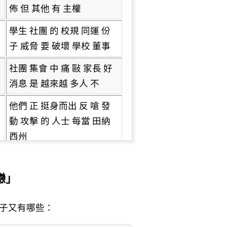
佈 但 其他 有 主權
學生 社團 的 校規 同運 份
子 威脅 要 破壞 學校 董事
社團 集會 中 痛 敺 家長 好
消息 是 越來越 多人 不
他們 正 挺身而出 反 嗆 發
動 攻擊 的 人士 每當 田納
西州
學生 社團 時 全美 同性戀
雙性戀 和 跨性別 運動 通常
戀」
的
子又有哪些：
雙性戀 和 跨性別 運動 通常
的 反應 都 是 威脅 要