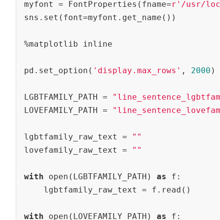
myfont = FontProperties(fname=
r'/usr/lo
sns.set(font=myfont.get_name())

%matplotlib inline

pd.set_option(
'display.max_rows'
, 
2000
)

LGBTFAMILY_PATH = 
"line_sentence_lgbtfa
LOVEFAMILY_PATH = 
"line_sentence_lovefa
lgbtfamily_raw_text = 
""
lovefamily_raw_text = 
""
with
 open(LGBTFAMILY_PATH) 
as
 f:

    lgbtfamily_raw_text = f.read()

with
 open(LOVEFAMILY_PATH) 
as
 f:
