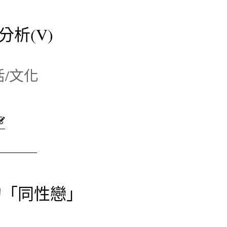
析(V)
/文化
的「同性戀」