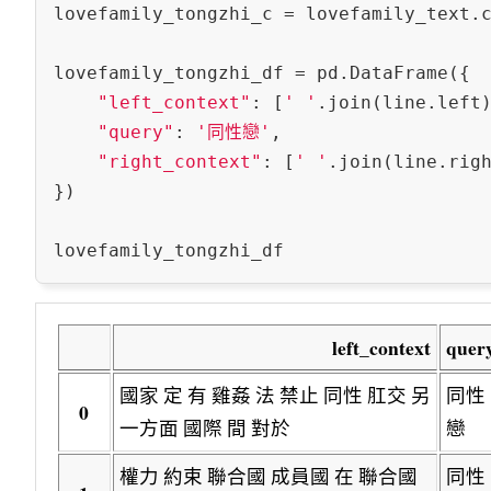
lovefamily_tongzhi_c = lovefamily_text.
lovefamily_tongzhi_df = pd.DataFrame({

"left_context"
: [
' '
.join(line.left
"query"
: 
'同性戀'
,

"right_context"
: [
' '
.join(line.rig
})

left_context
quer
國家 定 有 雞姦 法 禁止 同性 肛交 另
同性
0
一方面 國際 間 對於
戀
權力 約束 聯合國 成員國 在 聯合國
同性