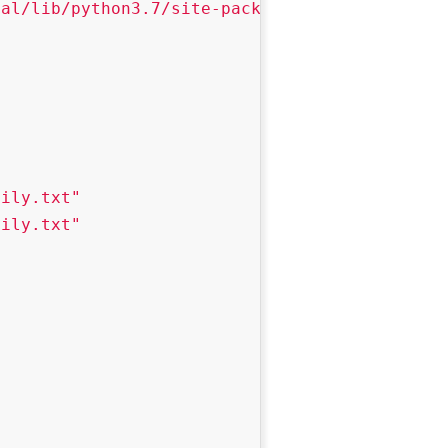
cal/lib/python3.7/site-packages/matplotlib/mp
mily.txt"
mily.txt"