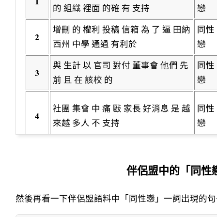
1
的 組織 裡面 的確 有 支持
戀
增刪 的 權利 投稿 信箱 為 了 逼 田納
同性
2
西州 中學 通過 有利於
戀
與 生計 以 官司 對付 董事會 他們 先
同性
3
前 且 在 該校 的
戀
社團 集會 中 痛 敺 家長 好消息 是 越
同性
4
來越 多人 不 支持
戀
攻擊 的 人士 每當 田納西州 有 學校
同性
5
伴侶盟中的「同性
董事會 考慮 禁止 或 撤銷
戀
然後再看一下伴侶盟語料中「同性戀」一詞出現的句
有 學校 董事會 考慮 禁止 或 撤銷 同
同性
6
性戀 學生 社團 時 全美
戀