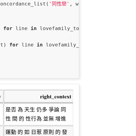
concordance_list(
'同性戀'
, width=
50
, lines=
100
) 
for
 line 
in
 lovefamily_tongzhi_c],

ht) 
for
 line 
in
 lovefamily_tongzhi_c],

y
right_context
是否 為 天生 仍多 爭論 同
性 間 的 性行為 並無 增進
運動 的 如 日惹 原則 的 發