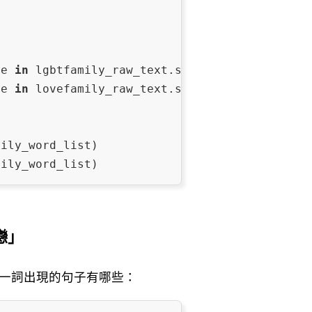
ce 
in
 lgbtfamily_raw_text.split(
'\n'
) 
for
 wor
ce 
in
 lovefamily_raw_text.split(
'\n'
) 
for
 wor
ily_word_list)

戀」
一詞出現的句子有哪些：